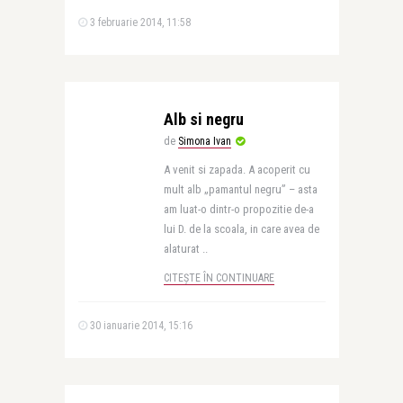
3 februarie 2014, 11:58
Alb si negru
de
Simona Ivan
A venit si zapada. A acoperit cu
mult alb „pamantul negru” – asta
am luat-o dintr-o propozitie de-a
lui D. de la scoala, in care avea de
alaturat ..
CITEȘTE ÎN CONTINUARE
30 ianuarie 2014, 15:16