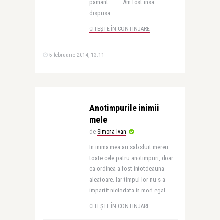
pamant. Am fost insa
dispusa ..
CITEȘTE ÎN CONTINUARE
5 februarie 2014, 13:11
Anotimpurile inimii
mele
de
Simona Ivan
In inima mea au salasluit mereu
toate cele patru anotimpuri, doar
ca ordinea a fost intotdeauna
aleatoare. Iar timpul lor nu s-a
impartit niciodata in mod egal. ..
CITEȘTE ÎN CONTINUARE