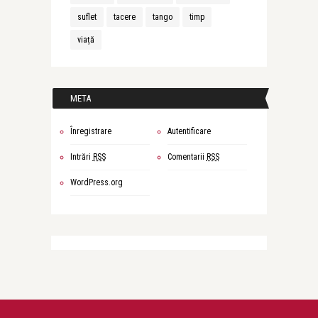
suflet
tacere
tango
timp
viață
META
Înregistrare
Autentificare
Intrări
RSS
Comentarii
RSS
WordPress.org
Simona Ivan
Amintiri de “aur”