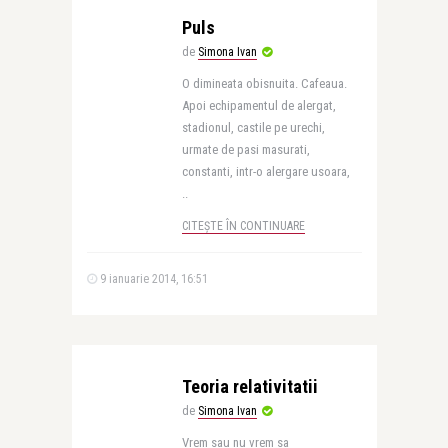
Puls
de
Simona Ivan
O dimineata obisnuita. Cafeaua.
Apoi echipamentul de alergat,
stadionul, castile pe urechi,
urmate de pasi masurati,
constanti, intr-o alergare usoara,
..
CITEȘTE ÎN CONTINUARE
9 ianuarie 2014, 16:51
Teoria relativitatii
de
Simona Ivan
Vrem sau nu vrem sa