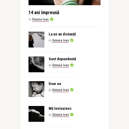
14 ani împreună
de
Simona Ivan
La un an distanță
de
Simona Ivan
Sunt dependentă
de
Simona Ivan
Doar ea
de
Simona Ivan
Mă învinuiesc
de
Simona Ivan