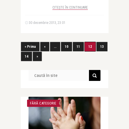
CITEȘTE ÎN CONTINUARE
30 decembrie 2013, 23:01
« Prima
«
...
10
11
12
13
14
»
FĂRĂ CATEGORIE