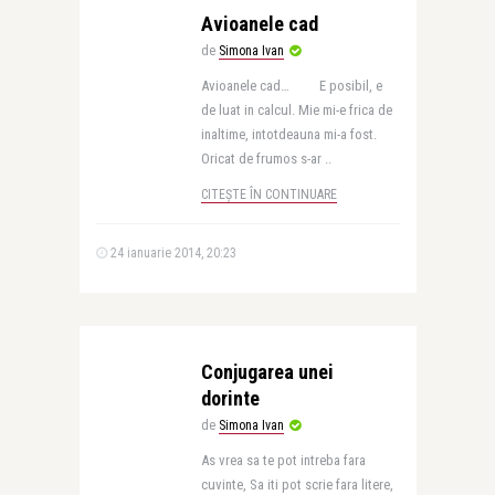
Avioanele cad
de
Simona Ivan
Avioanele cad… E posibil, e
de luat in calcul. Mie mi-e frica de
inaltime, intotdeauna mi-a fost.
Oricat de frumos s-ar ..
CITEȘTE ÎN CONTINUARE
24 ianuarie 2014, 20:23
Conjugarea unei
dorinte
de
Simona Ivan
As vrea sa te pot intreba fara
cuvinte, Sa iti pot scrie fara litere,