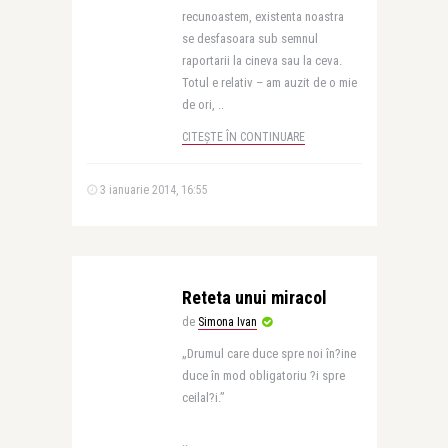
recunoastem, existenta noastra
se desfasoara sub semnul
raportarii la cineva sau la ceva.
Totul e relativ – am auzit de o mie
de ori, ..
CITEȘTE ÎN CONTINUARE
3 ianuarie 2014, 16:55
Reteta unui miracol
de
Simona Ivan
„Drumul care duce spre noi în?ine
duce în mod obligatoriu ?i spre
ceilal?i.”
..