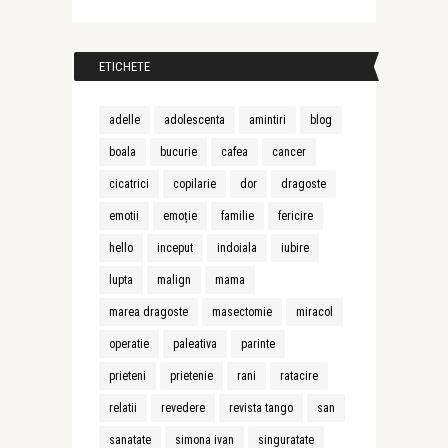
ETICHETE
adelle
adolescenta
amintiri
blog
boala
bucurie
cafea
cancer
cicatrici
copilarie
dor
dragoste
emotii
emoție
familie
fericire
hello
inceput
indoiala
iubire
lupta
malign
mama
marea dragoste
masectomie
miracol
operatie
paleativa
parinte
prieteni
prietenie
rani
ratacire
relatii
revedere
revista tango
san
sanatate
simona ivan
singuratate