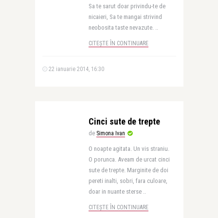
Sa te sarut doar privindu-te de
nicaieri, Sa te mangai strivind
neobosita taste nevazute. ..
CITEȘTE ÎN CONTINUARE
22 ianuarie 2014, 16:30
Cinci sute de trepte
de
Simona Ivan
O noapte agitata. Un vis straniu.
O porunca. Aveam de urcat cinci
sute de trepte. Marginite de doi
pereti inalti, sobri, fara culoare,
doar in nuante sterse ..
CITEȘTE ÎN CONTINUARE