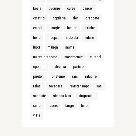
boala
bucurie
cafea
cancer
cicatrici
copilarie
dor
dragoste
emotii
emoție
familie
fericire
hello
inceput
indoiala
iubire
lupta
malign
mama
marea dragoste
masectomie
miracol
operatie
paleativa
parinte
prieteni
prietenie
rani
ratacire
relatii
revedere
revista tango
san
sanatate
simona ivan
singuratate
suflet
tacere
tango
timp
viață