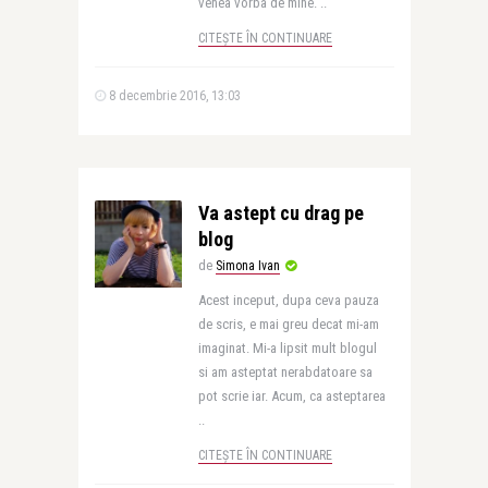
venea vorba de mine. ..
CITEȘTE ÎN CONTINUARE
8 decembrie 2016, 13:03
Va astept cu drag pe
blog
de
Simona Ivan
Acest inceput, dupa ceva pauza
de scris, e mai greu decat mi-am
imaginat. Mi-a lipsit mult blogul
si am asteptat nerabdatoare sa
pot scrie iar. Acum, ca asteptarea
..
CITEȘTE ÎN CONTINUARE