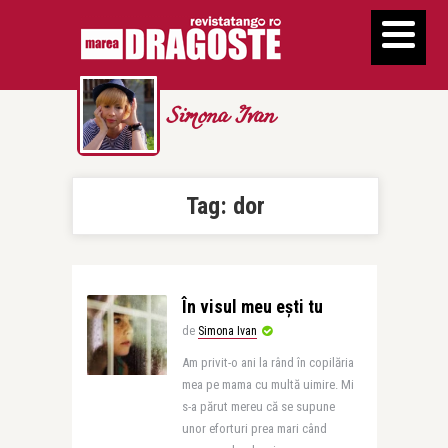
Simona Ivan
Tag:
dor
În visul meu ești tu
de
Simona Ivan
Am privit-o ani la rând în copilăria
mea pe mama cu multă uimire. Mi
s-a părut mereu că se supune
unor eforturi prea mari când