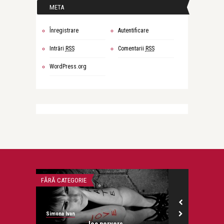
META
Înregistrare
Autentificare
Intrări
RSS
Comentarii
RSS
WordPress.org
FĂRĂ CATEGORIE
FĂRĂ CATEGORIE
Simona Ivan
Simona Ivan