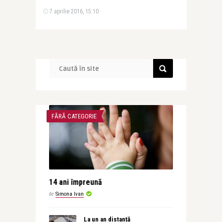
7 aprilie 2016, 15:10
FĂRĂ CATEGORIE
14 ani împreună
de
Simona Ivan
La un an distanță