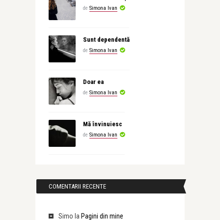
de
Simona Ivan
Sunt dependentă
de
Simona Ivan
Doar ea
de
Simona Ivan
Mă învinuiesc
de
Simona Ivan
COMENTARII RECENTE
Simo
la
Pagini din mine