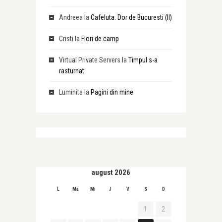
Andreea
la
Cafeluta. Dor de Bucuresti (II)
Cristi
la
Flori de camp
Virtual Private Servers
la
Timpul s-a
rasturnat
Luminita
la
Pagini din mine
august 2026
L
Ma
Mi
J
V
S
D
1
2