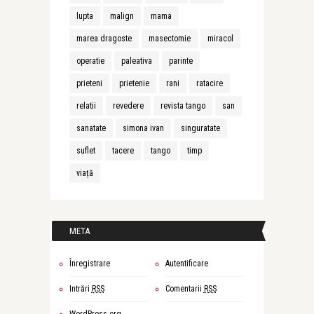
lupta
malign
mama
marea dragoste
masectomie
miracol
operatie
paleativa
parinte
prieteni
prietenie
rani
ratacire
relatii
revedere
revista tango
san
sanatate
simona ivan
singuratate
suflet
tacere
tango
timp
viață
META
Înregistrare
Autentificare
Intrări
RSS
Comentarii
RSS