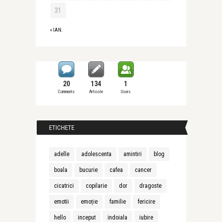
31
« IAN.
20
134
1
Comments
Articole
Users
ETICHETE
adelle
adolescenta
amintiri
blog
boala
bucurie
cafea
cancer
cicatrici
copilarie
dor
dragoste
emotii
emoție
familie
fericire
hello
inceput
indoiala
iubire