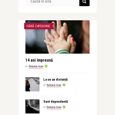
FĂRĂ CATEGORIE
14 ani împreună
de
Simona Ivan
La un an distanță
de
Simona Ivan
Sunt dependentă
de
Simona Ivan