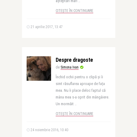
așteptări mari ..
CITEȘTE ÎN CONTINUARE
21 aprilie 2017, 13:47
Despre dragoste
de
Simona Ivan
Închid ochii pentru o clipă și îi
simt răsuflarea aproape de fața
mea. Nu îi place deloc faptul că
mâna mea s-a oprit din mângâiere.
Un mormăit ..
CITEȘTE ÎN CONTINUARE
24 noiembrie 2016, 10:40