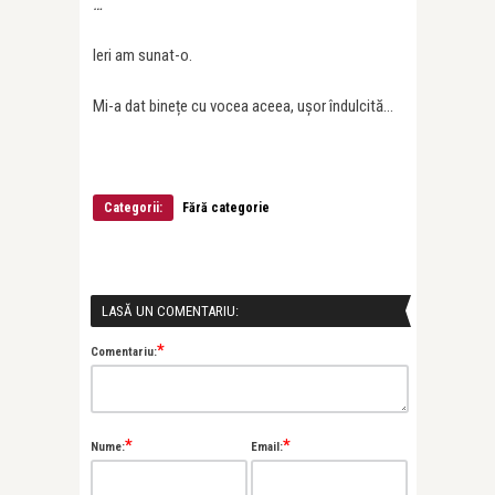
…
Ieri am sunat-o.
Mi-a dat binețe cu vocea aceea, ușor îndulcită…
Categorii:
Fără categorie
LASĂ UN COMENTARIU:
*
Comentariu:
*
*
Nume:
Email: