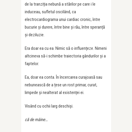
de la tranziția nebună a stărilor pe care i le
induceau, sufletul oscilând, ca
electrocardiograma unui cardiac cronic, între
bucurie și durere, între bine și rău, între speranță
și deziluzie.
Era doar ea cu ea. Nimic să o influențeze. Nimeni
altcineva să-i schimbe traiectoria gândurilor și a
faptelor.
Ea, doar ea conta. În încercarea curajoasă sau
nebunească de a țese un rost primar, curat,
limpede și nealterat al existenței ei.
Visând cu ochii larg deschiși.
că de mâine…