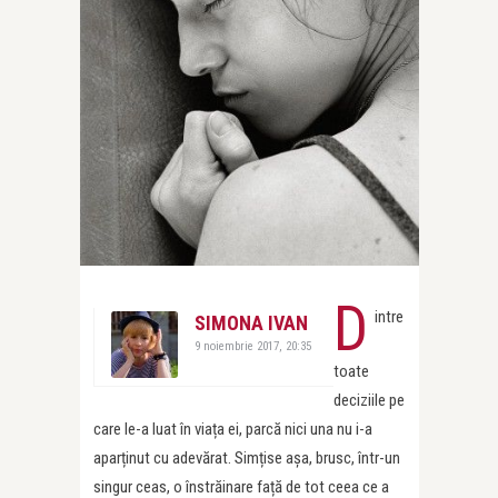
D
intre
SIMONA IVAN
9 noiembrie 2017, 20:35
toate
deciziile pe
care le-a luat în viața ei, parcă nici una nu i-a
aparținut cu adevărat. Simțise așa, brusc, într-un
singur ceas, o înstrăinare față de tot ceea ce a