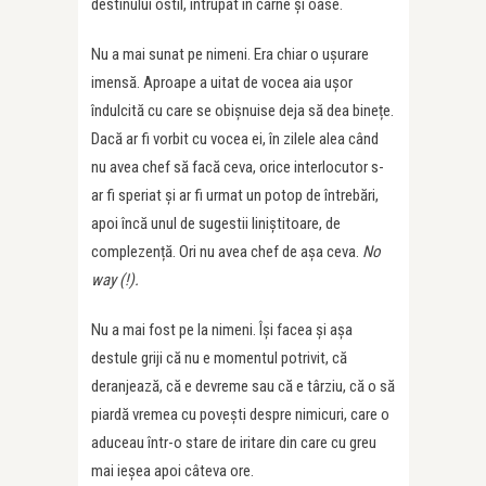
destinului ostil, întrupat în carne și oase.
Nu a mai sunat pe nimeni. Era chiar o ușurare
imensă. Aproape a uitat de vocea aia ușor
îndulcită cu care se obișnuise deja să dea binețe.
Dacă ar fi vorbit cu vocea ei, în zilele alea când
nu avea chef să facă ceva, orice interlocutor s-
ar fi speriat și ar fi urmat un potop de întrebări,
apoi încă unul de sugestii liniștitoare, de
complezență. Ori nu avea chef de așa ceva.
No
way (!).
Nu a mai fost pe la nimeni. Își facea și așa
destule griji că nu e momentul potrivit, că
deranjează, că e devreme sau că e târziu, că o să
piardă vremea cu povești despre nimicuri, care o
aduceau într-o stare de iritare din care cu greu
mai ieșea apoi câteva ore.