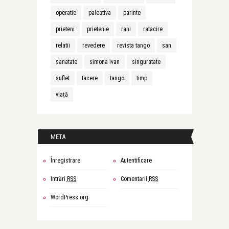
operatie
paleativa
parinte
prieteni
prietenie
rani
ratacire
relatii
revedere
revista tango
san
sanatate
simona ivan
singuratate
suflet
tacere
tango
timp
viață
META
Înregistrare
Autentificare
Intrări
RSS
Comentarii
RSS
WordPress.org