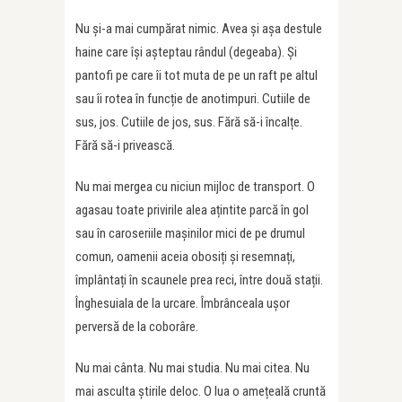
Nu și-a mai cumpărat nimic. Avea și așa destule
haine care își așteptau rândul (degeaba). Și
pantofi pe care îi tot muta de pe un raft pe altul
sau îi rotea în funcție de anotimpuri. Cutiile de
sus, jos. Cutiile de jos, sus. Fără să-i încalțe.
Fără să-i privească.
Nu mai mergea cu niciun mijloc de transport. O
agasau toate privirile alea ațintite parcă în gol
sau în caroseriile mașinilor mici de pe drumul
comun, oamenii aceia obosiți și resemnați,
împlântați în scaunele prea reci, între două stații.
Înghesuiala de la urcare. Îmbrânceala ușor
perversă de la coborâre.
Nu mai cânta. Nu mai studia. Nu mai citea. Nu
mai asculta știrile deloc. O lua o amețeală cruntă