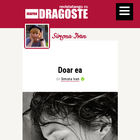
Simona Ivan
Doar ea
de
Simona Ivan