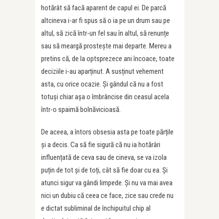
hotărât să facă aparent de capul ei. De parcă
altcineva i-ar fi spus să o ia pe un drum sau pe
altul, să zică într-un fel sau în altul, să renunțe
sau să meargă prostește mai departe. Mereu a
pretins că, de la optsprezece ani încoace, toate
deciziile i-au aparținut. A susținut vehement
asta, cu orice ocazie. Și gândul că nu a fost
totuși chiar așa o îmbrâncise din ceasul acela
într-o spaimă bolnăvicioasă.
De aceea, a întors obsesia asta pe toate părțile
și a decis. Ca să fie sigură că nu ia hotărâri
influențată de ceva sau de cineva, se va izola
puțin de tot și de toți, cât să fie doar cu ea. Și
atunci sigur va gândi limpede. Și nu va mai avea
nici un dubiu că ceea ce face, zice sau crede nu
e dictat subliminal de închipuitul chip al