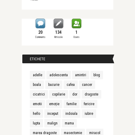
20
134
1
Comments
Articole
Users
ETICHETE
adelle
adolescenta
amintiri
blog
boala
bucurie
cafea
cancer
cicatrici
copilarie
dor
dragoste
emotii
emoție
familie
fericire
hello
inceput
indoiala
iubire
lupta
malign
mama
marea dragoste
masectomie
miracol