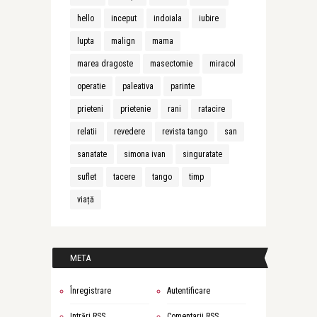
hello
inceput
indoiala
iubire
lupta
malign
mama
marea dragoste
masectomie
miracol
operatie
paleativa
parinte
prieteni
prietenie
rani
ratacire
relatii
revedere
revista tango
san
sanatate
simona ivan
singuratate
suflet
tacere
tango
timp
viață
META
Înregistrare
Autentificare
Intrări
RSS
Comentarii
RSS