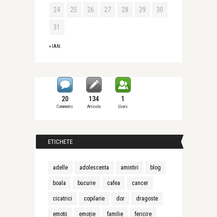
24
25
26
27
28
29
30
31
« IAN.
20
134
1
Comments
Articole
Users
ETICHETE
adelle
adolescenta
amintiri
blog
boala
bucurie
cafea
cancer
cicatrici
copilarie
dor
dragoste
emotii
emoție
familie
fericire