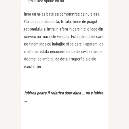
… am putea spune ca da …
Insa eu m-as bate sa demonstrez ca nu e asa.
Ca iubirea e absoluta, totala, trece de pragul
rationalului si intra in sfera in care nici o lege din
univers nu mai este valabila. Este pilonul de care
ne tinem inca cu indarjire si pe care il aparam, ca
o ultima reduta necucerita inca de civilizatie, de
dogme, de ambitii, de detalii superficiale ale
existentei.
Iubirea poate fi relativa doar daca … nu e iubire
…