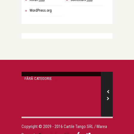
WordPress.org
Simona Ivan
Simona Ivan
Zile si zile
FĂRĂ CATEGORIE
FĂRĂ CATEGORIE
ta…
Copyright © 2009 - 2016 Cartile Tango SRL / Marea