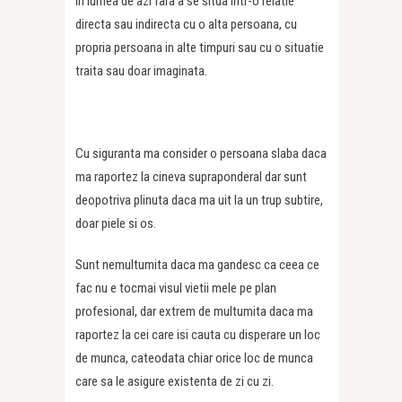
in lumea de azi fara a se situa intr-o relatie
directa sau indirecta cu o alta persoana, cu
propria persoana in alte timpuri sau cu o situatie
traita sau doar imaginata.
Cu siguranta ma consider o persoana slaba daca
ma raportez la cineva supraponderal dar sunt
deopotriva plinuta daca ma uit la un trup subtire,
doar piele si os.
Sunt nemultumita daca ma gandesc ca ceea ce
fac nu e tocmai visul vietii mele pe plan
profesional, dar extrem de multumita daca ma
raportez la cei care isi cauta cu disperare un loc
de munca, cateodata chiar orice loc de munca
care sa le asigure existenta de zi cu zi.