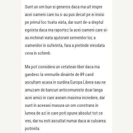
Sunt un om bun si generos daca ma uit inspre
acei oameni care nu s-au pus decat pe ei insisi
pe primul loc toata viata, dar sunt de-a dreptul
egoista daca ma raportez la acei oameni care si-
au inchinat viata ajutorarii semenilor lor, a
oamenilor in suferinta, fara a pretinde vreodata
ceva in schimb.
Ma pot considera un cetatean liber daca ma
gandesc la vremurile dinainte de 89 cand
ascultam acasa in surdina Europa Libera sau ne
amuzam de bancuri anticomuniste doar langa
acei amici in care aveam maxima incredere, dar
sunt in aceeasi masura un om constrans in
lumea de azi in care poti spune absolut tot ce
vrei, dar nu esti ascultat numai daca ai culoarea
potrivita.