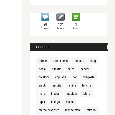
20
134
1
Comments
Articole
Users
ETICHETE
adelle
adolescenta
amintiri
blog
boala
bucurie
cafea
cancer
cicatrici
copilarie
dor
dragoste
emotii
emoție
familie
fericire
hello
inceput
indoiala
iubire
lupta
malign
mama
marea dragoste
masectomie
miracol