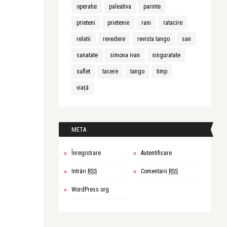
operatie
paleativa
parinte
prieteni
prietenie
rani
ratacire
relatii
revedere
revista tango
san
sanatate
simona ivan
singuratate
suflet
tacere
tango
timp
viață
META
Înregistrare
Autentificare
Intrări
RSS
Comentarii
RSS
WordPress.org