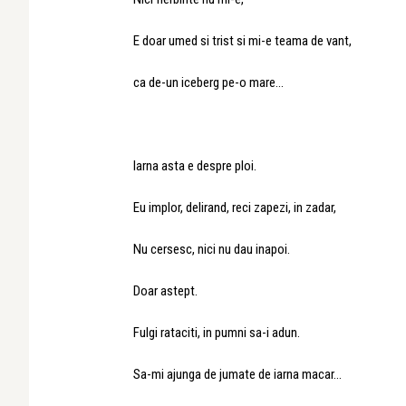
E doar umed si trist si mi-e teama de vant,
ca de-un iceberg pe-o mare…
Iarna asta e despre ploi.
Eu implor, delirand, reci zapezi, in zadar,
Nu cersesc, nici nu dau inapoi.
Doar astept.
Fulgi rataciti, in pumni sa-i adun.
Sa-mi ajunga de jumate de iarna macar…