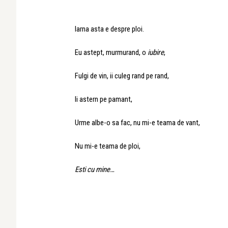
Iarna asta e despre ploi.
Eu astept, murmurand, o
iubire
,
Fulgi de vin, ii culeg rand pe rand,
Ii astern pe pamant,
Urme albe-o sa fac, nu mi-e teama de vant,
Nu mi-e teama de ploi,
Esti cu mine…