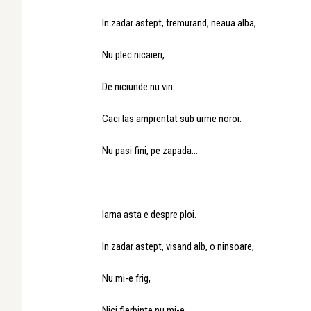
In zadar astept, tremurand, neaua alba,
Nu plec nicaieri,
De niciunde nu vin.
Caci las amprentat sub urme noroi.
Nu pasi fini, pe zapada…
Iarna asta e despre ploi.
In zadar astept, visand alb, o ninsoare,
Nu mi-e frig,
Nici fierbinte nu mi-e,