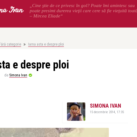
na Ivan
„Cine ştie de ce privesc în gol? Poate îmi amintesc sau
poate presimt durerea vieţii care cere să fie vieţuită toat
– Mircea Eliade“
Fără categorie
Iarna asta e despre ploi
sta e despre ploi
de
Simona Ivan
SIMONA IVAN
15 decembrie 2014, 17:35