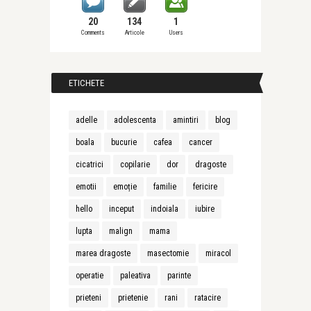
20
134
1
Comments
Articole
Users
ETICHETE
adelle
adolescenta
amintiri
blog
boala
bucurie
cafea
cancer
cicatrici
copilarie
dor
dragoste
emotii
emoție
familie
fericire
hello
inceput
indoiala
iubire
lupta
malign
mama
marea dragoste
masectomie
miracol
operatie
paleativa
parinte
prieteni
prietenie
rani
ratacire