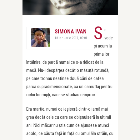
S
e
SIMONA IVAN
vede
18 ianuarie 2017, 09:01
și acum la
prima lor
întâlnire, de parcă numai ce s-a ridicat de la
masă. Nu-i despărțea decât o măsuță rotundă,
pe care tronau neatinse două căni de cafea
parcă supradimensionate, ca un camuflaj pentru
ochii lor mijiți, care se studiau reciproc.
Era martie, numai ce ieșiseră dintr-o iarnă mai
grea decât cele cu care se obișnuiseră în ultimii
ani. Nici măcar nu știa cum de ajunsese atunci
acolo, ce căuta față în față cu omul ăla străin, cu