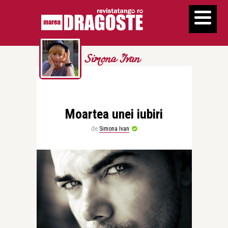
Simona Ivan
Moartea unei iubiri
de
Simona Ivan