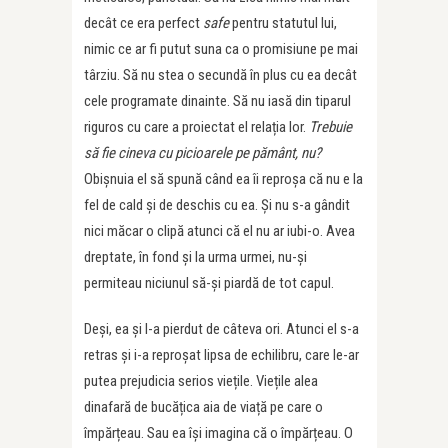
decât ce era perfect
safe
pentru statutul lui,
nimic ce ar fi putut suna ca o promisiune pe mai
târziu. Să nu stea o secundă în plus cu ea decât
cele programate dinainte. Să nu iasă din tiparul
riguros cu care a proiectat el relația lor.
Trebuie
să fie cineva cu picioarele pe pământ, nu?
Obișnuia el să spună când ea îi reproșa că nu e la
fel de cald și de deschis cu ea. Și nu s-a gândit
nici măcar o clipă atunci că el nu ar iubi-o. Avea
dreptate, în fond și la urma urmei, nu-și
permiteau niciunul să-și piardă de tot capul.
Deși, ea și l-a pierdut de câteva ori. Atunci el s-a
retras și i-a reproșat lipsa de echilibru, care le-ar
putea prejudicia serios viețile. Viețile alea
dinafară de bucățica aia de viață pe care o
împărțeau. Sau ea își imagina că o împărțeau. O