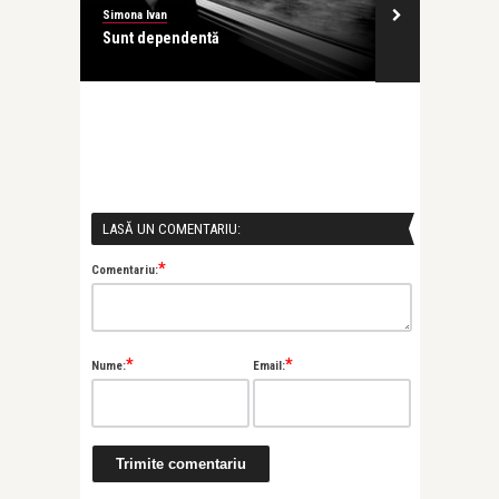
Simona Ivan
Simona Ivan
Sunt dependentă
Mă învinuies
LASĂ UN COMENTARIU:
*
Comentariu:
*
*
Nume:
Email: