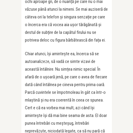
ochi aproape gri, de o nuanță pe care nu o mai
văzuse până atunci la nimeni. Se mai auziseră de
câteva ori la telefon și singura senzație pe care
o încerca era că vocea aia ușor tărăgănată și
destul de subțire de la capătul firului nu se
potrivea deloc cu figura bărbătească din fața ei.
Chiar atunci, își amintește ea, încerca să se
autoanalizeze, să vadă ce simte vizavi de
această întâlnire. Nu simțea nimic special. În
afară de o ușoară jenă, pe care o avea de fiecare
dată când întâlnea pe cineva pentru prima oară.
Parcă cuvintele se împotmoleau în gât ca într-o
mlaștină și nu era coerentă în ceea ce spunea.
Cert e că ea vorbea mai mult, azi când își
amintește își dă mai bine seama de asta. El doar
punea întrebări cu meșteșug, întrebări
neprevăzute, niciodată legate, ca să nu pară că