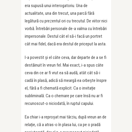
era supusă unui interogatoriu. Una de
actualitate, una din trecut, una parcă fără
legătură cu prezentul ori cu trecutul. De viitor nici
vorbă. Întrebări personale de-a valma cu întrebări
impersonale. Destul cât el să-i facă un portret
cât mai fidel, dacă era destul de priceput la asta.
I-a povestit și el câte ceva, dar departe de a se fi
destăinuit în vreun fel. Mai exact, i-a spus câte
ceva din ce ar fi vrut ea să audă, atât cât să-i
cadă în plasă, adică să meargă ea orbește înspre
el, fără a fi chemată explicit. Ca o invitație
subliminală. Ca o chemare pe care însă nu ar fi
recunoscut-o niciodată, în ruptul capului.
Ea chiar i-a reproșat mai târziu, după vreun an de
relație, că a atras-o în plasa lui, ca pe o pradă