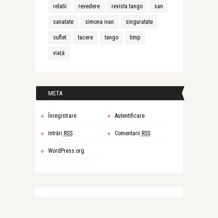
relatii
revedere
revista tango
san
sanatate
simona ivan
singuratate
suflet
tacere
tango
timp
viață
META
Înregistrare
Autentificare
Intrări
RSS
Comentarii
RSS
WordPress.org