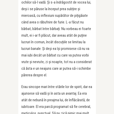
ochilor să-l vadă. Și s-a îndrăgostit de vocea lui,
deși i se păruse la început prea subțire și
mieroasă, cu inflexiuni supărător de pițigăiate
când avea o răbufnire de furie. L-a făcut nu
bărbat, bărbat între bărbați. Nu vorbeau ei foarte
mult, ei i-ar fi plăcut, dar aveau atât de puține
lucruri în comun, încât discuțiile se limitau la
lucruri banale. Și deși ea își promisese că nu va
mai iubi decât un bărbat cu care va putea vorbi
vrute și nevrute, zi și noapte, tot nu a considerat
că ăsta e un neajuns care ar putea să-i schimbe
părerea despre el.
Erau sincope mari între stările lor de spirit, dar ea
ajunsese să vadă și în asta un avantaj. Ea era
atât de nebună în preajma lui, de înflăcărată, de
iubitoare. El era parcă programat să fie cerebral,
meticulos, punctual. Să nu zică nimic mai mult