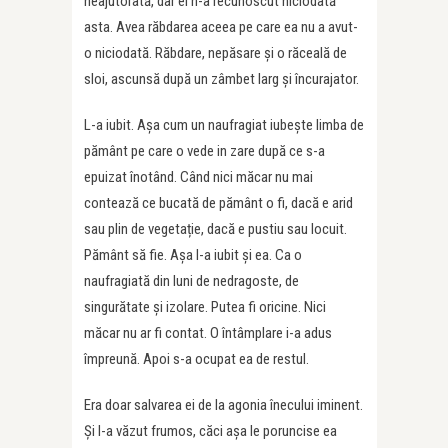
neajutorată, dar el n-a recunoscut niciodată
asta. Avea răbdarea aceea pe care ea nu a avut-
o niciodată. Răbdare, nepăsare și o răceală de
sloi, ascunsă după un zâmbet larg și încurajator.
L-a iubit. Așa cum un naufragiat iubește limba de
pământ pe care o vede in zare după ce s-a
epuizat înotând. Când nici măcar nu mai
contează ce bucată de pământ o fi, dacă e arid
sau plin de vegetație, dacă e pustiu sau locuit.
Pământ să fie. Așa l-a iubit și ea. Ca o
naufragiată din luni de nedragoste, de
singurătate și izolare. Putea fi oricine. Nici
măcar nu ar fi contat. O întâmplare i-a adus
împreună. Apoi s-a ocupat ea de restul.
Era doar salvarea ei de la agonia înecului iminent.
Și l-a văzut frumos, căci așa le poruncise ea