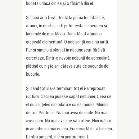
bucată uriașă din ea și o fărâmă din el.
Și dacă ar fi fost atentă la prima lor întâlnire,
atunci, în martie, ar fi putut evita disperarea și
lacrimile de mai târziu. Dar a făcut atunci o
greșeală elementară. O neglijență care nu iartă.
Pur și simplu a plonjat în necunoscut fără să
cerceteze. Dintr-o nevoie nebună de adrenalină,
plătind cu niște ani câteva sute de secunde de
bucurie.
Și când totul s-a terminat, tot el i-a reproșat
ruptura. Căci ea pusese capăt nebuniei. Ceea ce
el nu a înțeles niciodată e că ea murise. Murise
de tot. Pentru el. Nu mai avea de unde. Nu mai
avea cum. Nu mai avea ce să-i ofere. Nici măcar
în amintiri nu mai era ea. Era moartă de-a binelea.
Pentru prezent, dar și pentru trecut.