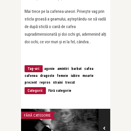
Mai trece pe la cafenea uneori. Privește vag prin
sticla groasă a geamului, așteptându-se să vadă
de după sticlă o cană de cafea
supradimensionată și doi ochi gri, ademenind alți
doi ochi, ce vor muri și ei la fel, cândva…
·
·
·
·
Tag-uri:
agonie
amintiri
barbat
cafea
·
·
·
·
·
cafenea
dragoste
femeie
iubire
moarte
·
·
·
prezent
repros
straini
trecut
Categorii:
Fără categorie
FĂRĂ CATEGORIE
FĂRĂ CATEGORIE