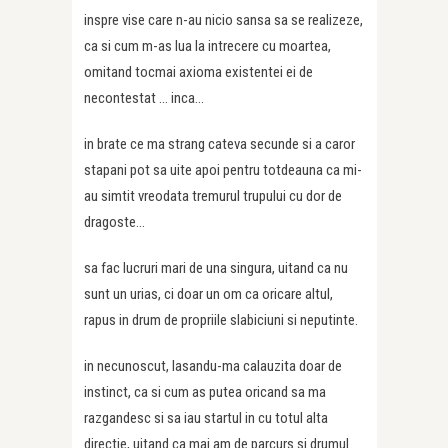
inspre vise care n-au nicio sansa sa se realizeze,
ca si cum m-as lua la intrecere cu moartea,
omitand tocmai axioma existentei ei de
necontestat … inca…
in brate ce ma strang cateva secunde si a caror
stapani pot sa uite apoi pentru totdeauna ca mi-
au simtit vreodata tremurul trupului cu dor de
dragoste…
sa fac lucruri mari de una singura, uitand ca nu
sunt un urias, ci doar un om ca oricare altul,
rapus in drum de propriile slabiciuni si neputinte.
in necunoscut, lasandu-ma calauzita doar de
instinct, ca si cum as putea oricand sa ma
razgandesc si sa iau startul in cu totul alta
directie, uitand ca mai am de parcurs si drumul