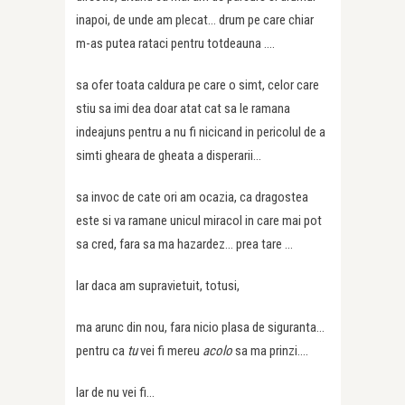
inapoi, de unde am plecat… drum pe care chiar
m-as putea rataci pentru totdeauna ….
sa ofer toata caldura pe care o simt, celor care
stiu sa imi dea doar atat cat sa le ramana
indeajuns pentru a nu fi nicicand in pericolul de a
simti gheara de gheata a disperarii…
sa invoc de cate ori am ocazia, ca dragostea
este si va ramane unicul miracol in care mai pot
sa cred, fara sa ma hazardez… prea tare …
Iar daca am supravietuit, totusi,
ma arunc din nou, fara nicio plasa de siguranta…
pentru ca
tu
vei fi mereu
acolo
sa ma prinzi….
Iar de nu vei fi…