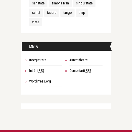
sanatate
simona ivan
singuratate
suflet
tacere
tango
timp
viață
META
Înregistrare
Autentificare
Intrări
RSS
Comentarii
RSS
WordPress.org
Simona Ivan