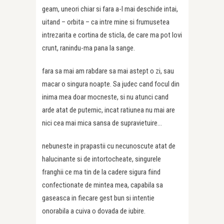
geam, uneori chiar si fara a-l mai deschide intai,
uitand – orbita – ca intre mine si frumusetea
intrezarita e cortina de sticla, de care ma pot lovi
crunt, ranindu-ma pana la sange.
fara sa mai am rabdare sa mai astept o zi, sau
macar o singura noapte. Sa judec cand focul din
inima mea doar mocneste, si nu atunci cand
arde atat de puternic, incat ratiunea nu mai are
nici cea mai mica sansa de supravietuire…
nebuneste in prapastii cu necunoscute atat de
halucinante si de intortocheate, singurele
franghii ce ma tin de la cadere sigura fiind
confectionate de mintea mea, capabila sa
gaseasca in fiecare gest bun si intentie
onorabila a cuiva o dovada de iubire.