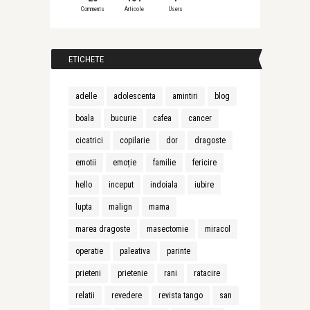
Comments
Articole
Users
ETICHETE
adelle
adolescenta
amintiri
blog
boala
bucurie
cafea
cancer
cicatrici
copilarie
dor
dragoste
emotii
emoție
familie
fericire
hello
inceput
indoiala
iubire
lupta
malign
mama
marea dragoste
masectomie
miracol
operatie
paleativa
parinte
prieteni
prietenie
rani
ratacire
relatii
revedere
revista tango
san