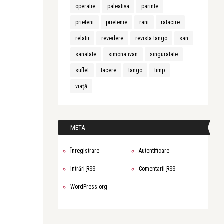
operatie
paleativa
parinte
prieteni
prietenie
rani
ratacire
relatii
revedere
revista tango
san
sanatate
simona ivan
singuratate
suflet
tacere
tango
timp
viață
META
Înregistrare
Autentificare
Intrări
RSS
Comentarii
RSS
WordPress.org