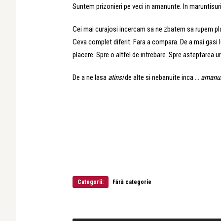
Suntem prizonieri pe veci in amanunte.
In maruntisuri
Cei mai curajosi incercam sa ne zbatem sa rupem plas
Ceva complet diferit. Fara a compara. De a mai gasi lu
placere. Spre o altfel de intrebare. Spre asteptarea u
De a ne lasa
atinsi
de alte si nebanuite inca …
amanu
Categorii:
Fără categorie