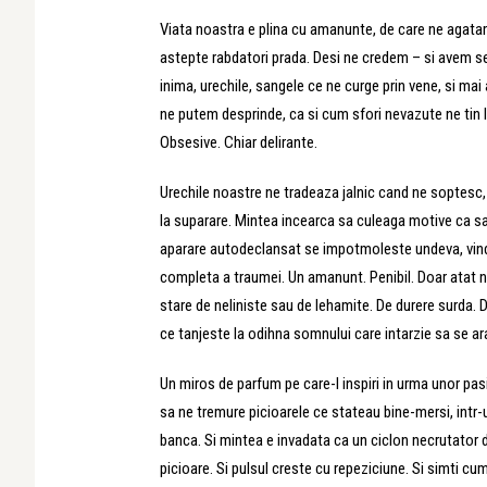
Viata noastra e plina cu amanunte, de care ne agatam, 
astepte rabdatori prada. Desi ne credem – si avem senza
inima, urechile, sangele ce ne curge prin vene, si mai 
ne putem desprinde, ca si cum sfori nevazute ne tin 
Obsesive. Chiar delirante.
Urechile noastre ne tradeaza jalnic cand ne soptesc,
la suparare. Mintea incearca sa culeaga motive ca sa 
aparare autodeclansat se impotmoleste undeva, vindec
completa a traumei. Un amanunt. Penibil. Doar atat ne 
stare de neliniste sau de lehamite. De durere surda. 
ce tanjeste la odihna somnului care intarzie sa se ar
Un miros de parfum pe care-l inspiri in urma unor pasi
sa ne tremure picioarele ce stateau bine-mersi, intr-
banca. Si mintea e invadata ca un ciclon necrutator d
picioare. Si pulsul creste cu repeziciune. Si simti cu