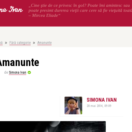
na Ivan
„Cine ştie de ce privesc în gol? Poate îmi amintesc sau
poate presimt durerea vieţii care cere să fie vieţuită toat
– Mircea Eliade“
nă
Fără categorie
Amanunte
Amanunte
de
Simona Ivan
SIMONA IVAN
20 mai 2014, 09:09