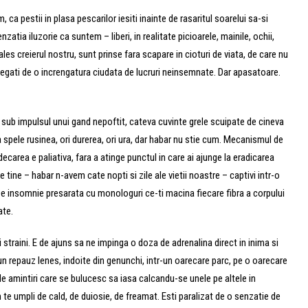
ca pestii in plasa pescarilor iesiti inainte de rasaritul soarelui sa-si
tia iluzorie ca suntem – liberi, in realitate picioarele, mainile, ochii,
ales creierul nostru, sunt prinse fara scapare in cioturi de viata, de care nu
legati de o increngatura ciudata de lucruri neinsemnate. Dar apasatoare.
 sub impulsul unui gand nepoftit, cateva cuvinte grele scuipate de cineva
spele rusinea, ori durerea, ori ura, dar habar nu stie cum. Mecanismul de
area e paliativa, fara a atinge punctul in care ai ajunge la eradicarea
tine – habar n-avem cate nopti si zile ale vietii noastre – captivi intr-o
De insomnie presarata cu monologuri ce-ti macina fiecare fibra a corpului
ate.
 straini. E de ajuns sa ne impinga o doza de adrenalina direct in inima si
un repauz lenes, indoite din genunchi, intr-un oarecare parc, pe o oarecare
e amintiri care se bulucesc sa iasa calcandu-se unele pe altele in
m te umpli de cald, de duiosie, de freamat. Esti paralizat de o senzatie de