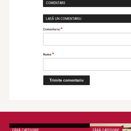
COMENTARII
LASĂ UN COMENTARIU:
*
Comentariu:
*
Nume:
Simona Ivan
Puls
FĂRĂ CATEGORIE
FĂRĂ CATEGORIE