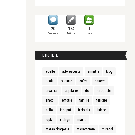
20
134
1
Comments
Articole
Users
ETICHETE
adelle
adolescenta
amintiri
blog
boala
bucurie
cafea
cancer
cicatrici
copilarie
dor
dragoste
emotii
emoție
familie
fericire
hello
inceput
indoiala
iubire
lupta
malign
mama
marea dragoste
masectomie
miracol