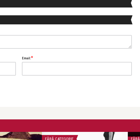
*
Email:
Sim
FĂRĂ CATEGORIE
FĂRĂ