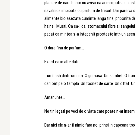
placere de care habar nu aveai ca ar mai putea salaslu
navalnica imbibata cu parfum de trecut. Dar parsiva s
alimente bio asezata cuminte langa tine, priponita de s
hainei. Musti. Ca sa-i dai stomacului fibre si sangelu
pacat ca mintea s-a intepenit prosteste intr-un a
O dara fina de parfum…
Exact ca in alte dati…
…un flash dintr-un film. O grimasa. Un zambet. O fran
carliont pe o tampla. Un fosnet de carte. Un oftat. Un
Amanunte…
Ne tin legati pe veci de o viata care poate n-ar insem
Dar nici ele n-ar fi nimic fara noi prinsi in capcana tre