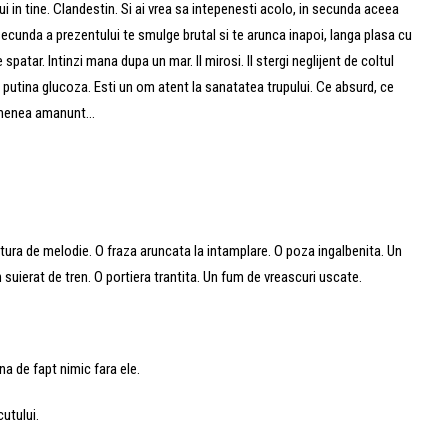
i in tine. Clandestin. Si ai vrea sa intepenesti acolo, in secunda aceea
ecunda a prezentului te smulge brutal si te arunca inapoi, langa plasa cu
patar. Intinzi mana dupa un mar. Il mirosi. Il stergi neglijent de coltul
i putina glucoza. Esti un om atent la sanatatea trupului. Ce absurd, ce
semenea amanunt…
tura de melodie. O fraza aruncata la intamplare. O poza ingalbenita. Un
 suierat de tren. O portiera trantita. Un fum de vreascuri uscate.
na de fapt nimic fara ele.
cutului.