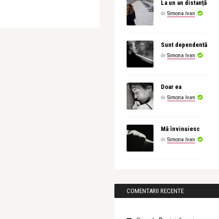
La un an distanță
de
Simona Ivan
Sunt dependentă
de
Simona Ivan
Doar ea
de
Simona Ivan
Mă învinuiesc
de
Simona Ivan
COMENTARII RECENTE