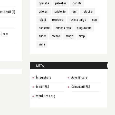
operatie
paleativa
parinte
curesti (II)
prieteni
prietenie
rani
ratacire
relatii
revedere
revista tango
san
sanatate
simona ivan
singuratate
ul s-a
suflet
tacere
tango
timp
viață
META
Înregistrare
Autentificare
Intrări
RSS
Comentarii
RSS
WordPress.org