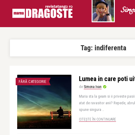
Simo
Tag:
indiferenta
Lumea in care poti uit
FĂRĂ CATEGORIE
de
Simona Ivan
Maria sta la geam si ii priveste pasi
atat de ravasitor anii? Repede, abrub
spune singura ..
CITEȘTE ÎN CONTINUARE