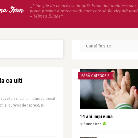
na Ivan
„Cine ştie de ce privesc în gol? Poate îmi amintesc sau
poate presimt durerea vieţii care cere să fie vieţuită toat
– Mircea Eliade“
FĂRĂ CATEGORIE
a ca uiti
i sovaitori si domoli. Cum au trecut
t, si dureros de nedrept, isi
14 ani împreună
de
Simona Ivan