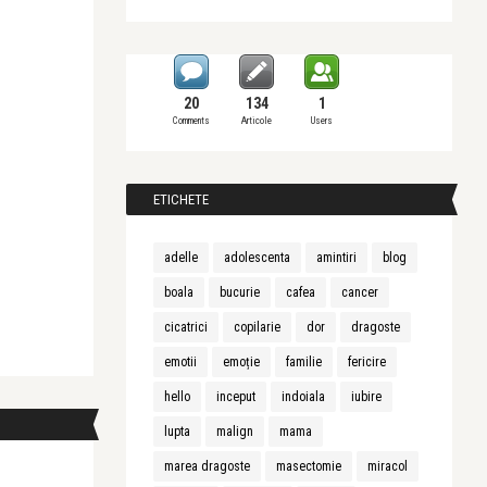
20
134
1
Comments
Articole
Users
ETICHETE
adelle
adolescenta
amintiri
blog
boala
bucurie
cafea
cancer
cicatrici
copilarie
dor
dragoste
emotii
emoție
familie
fericire
hello
inceput
indoiala
iubire
lupta
malign
mama
marea dragoste
masectomie
miracol