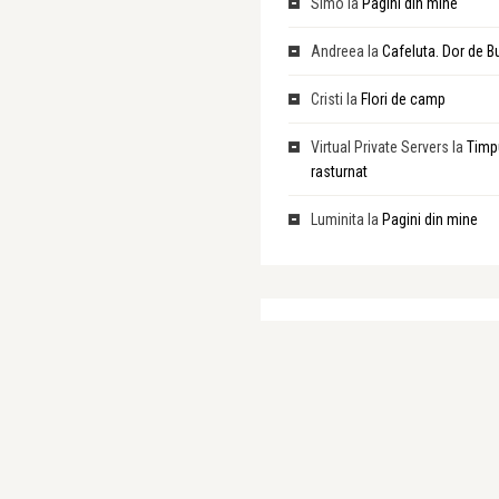
Simo
la
Pagini din mine
Andreea
la
Cafeluta. Dor de Bu
Cristi
la
Flori de camp
Virtual Private Servers
la
Timp
rasturnat
Luminita
la
Pagini din mine