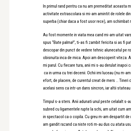
In primul rand pentru ca nu am premeditat aceasta mic
activitate extrascolara si mi-am amintit de rolele di
superba (chiar daca a fost usor rece), am schimbat r
Au fost momente in viata mea cand mi-am uitat varsta –
spus “Bate palma!”, ti-as fi zambit fericita si as fi
descopar din punct de vedere tehnic alunecatul pe ro
obisnuita inca de mica. Apoi am descoperit viteza. Apo
mi parul. Cu fiecare tura, anii mi s-au derulat inapoi
ca in urma cu trei decenii. Ochii imi luceau (nu m-am u
efort, de placere, de curentul creat de mers … Tineri c
acelasi sens ca intr-un dans sincron, iar altii stateau
Timpul s-a sters. Anii adunati unul peste celalalt s-
subred cu ligamentele rupte la schi, am uitat cum am
in spectacol ca o copila. Cu greu m-am despartit de r
am gandit razand ca niste roti m-au dus cu atata usuri