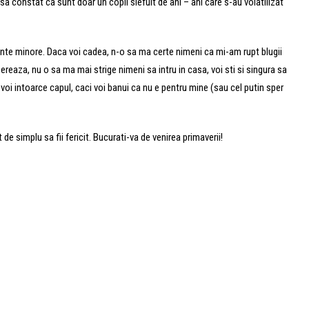
a constat ca sunt doar un copil slefuit de ani – ani care s-au volatilizat
nte minore. Daca voi cadea, n-o sa ma certe nimeni ca mi-am rupt blugii
sereaza, nu o sa ma mai strige nimeni sa intru in casa, voi sti si singura sa
 voi intoarce capul, caci voi banui ca nu e pentru mine (sau cel putin sper
de simplu sa fii fericit. Bucurati-va de venirea primaverii!