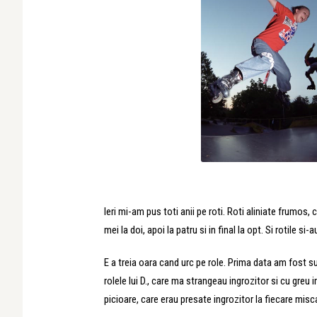
Ieri mi-am pus toti anii pe roti. Roti aliniate frumos, 
mei la doi, apoi la patru si in final la opt. Si rotile s
E a treia oara cand urc pe role. Prima data am fost s
rolele lui D., care ma strangeau ingrozitor si cu greu
picioare, care erau presate ingrozitor la fiecare misca