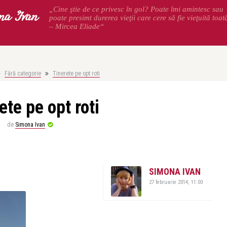
na Ivan
„Cine ştie de ce privesc în gol? Poate îmi amintesc sau
poate presimt durerea vieţii care cere să fie vieţuită toat
– Mircea Eliade“
Fără categorie
Tinerete pe opt roti
ete pe opt roti
de
Simona Ivan
SIMONA IVAN
27 februarie 2014, 11:00