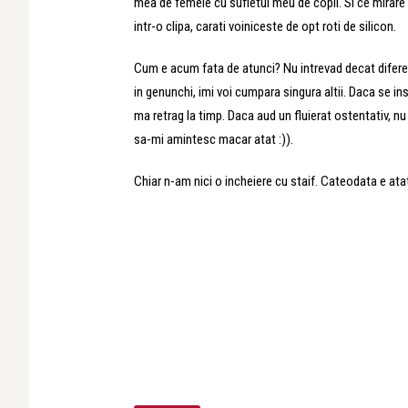
mea de femeie cu sufletul meu de copil. Si ce mirare s
intr-o clipa, carati voiniceste de opt roti de silicon.
Cum e acum fata de atunci? Nu intrevad decat difere
in genunchi, imi voi cumpara singura altii. Daca se in
ma retrag la timp. Daca aud un fluierat ostentativ, nu
sa-mi amintesc macar atat :)).
Chiar n-am nici o incheiere cu staif. Cateodata e atat 