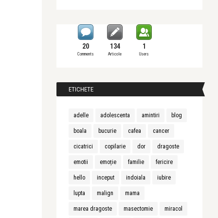
20
134
1
Comments
Articole
Users
ETICHETE
adelle
adolescenta
amintiri
blog
boala
bucurie
cafea
cancer
cicatrici
copilarie
dor
dragoste
emotii
emoție
familie
fericire
hello
inceput
indoiala
iubire
lupta
malign
mama
marea dragoste
masectomie
miracol