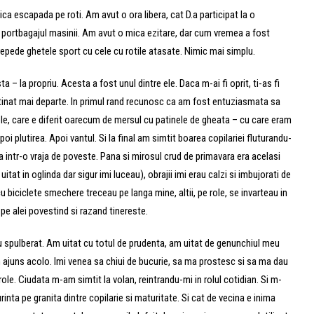
a escapada pe roti. Am avut o ora libera, cat D.a participat la o
n portbagajul masinii. Am avut o mica ezitare, dar cum vremea a fost
epede ghetele sport cu cele cu rotile atasate. Nimic mai simplu.
 la propriu. Acesta a fost unul dintre ele. Daca m-ai fi oprit, ti-as fi
 patinat mai departe. In primul rand recunosc ca am fost entuziasmata sa
le, care e diferit oarecum de mersul cu patinele de gheata – cu care eram
i plutirea. Apoi vantul. Si la final am simtit boarea copilariei fluturandu-
 ca intr-o vraja de poveste. Pana si mirosul crud de primavara era acelasi
itat in oglinda dar sigur imi luceau), obrajii imi erau calzi si imbujorati de
u biciclete smechere treceau pe langa mine, altii, pe role, se invarteau in
 pe alei povestind si razand tinereste.
au spulberat. Am uitat cu totul de prudenta, am uitat de genunchiul meu
 ajuns acolo. Imi venea sa chiui de bucurie, sa ma prostesc si sa ma dau
ole. Ciudata m-am simtit la volan, reintrandu-mi in rolul cotidian. Si m-
nta pe granita dintre copilarie si maturitate. Si cat de vecina e inima