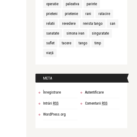
operatie
paleativa
parinte
prieteni
prietenie
rani
ratacire
relatii
revedere
revista tango
san
sanatate
simona ivan
singuratate
suflet
tacere
tango
timp
viață
META
Înregistrare
Autentificare
Intrări
RSS
Comentarii
RSS
WordPress.org