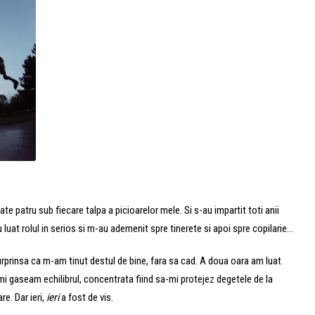
cate patru sub fiecare talpa a picioarelor mele. Si s-au impartit toti anii
i-au luat rolul in serios si m-au ademenit spre tinerete si apoi spre copilarie…
urprinsa ca m-am tinut destul de bine, fara sa cad. A doua oara am luat
 imi gaseam echilibrul, concentrata fiind sa-mi protejez degetele de la
re. Dar ieri,
ieri
a fost de vis.